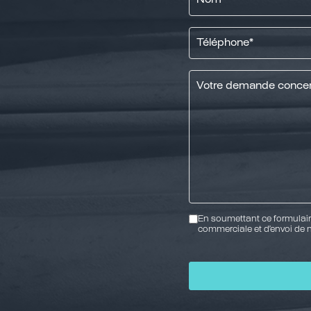
*
Téléphone
*
Message
*
RGPD
En soumettant ce formulaire 
commerciale et d’envoi de n