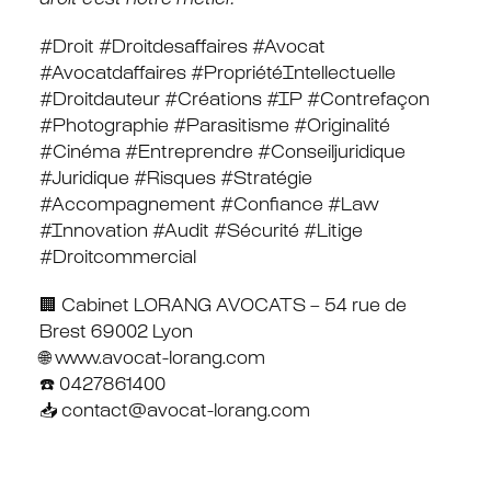
droit c’est notre métier.
#Droit #Droitdesaffaires #Avocat
#Avocatdaffaires #PropriétéIntellectuelle
#Droitdauteur #Créations #IP #Contrefaçon
#Photographie #Parasitisme #Originalité
#Cinéma #Entreprendre #Conseiljuridique
#Juridique #Risques #Stratégie
#Accompagnement #Confiance #Law
#Innovation #Audit #Sécurité #Litige
#Droitcommercial
🏢 Cabinet LORANG AVOCATS – 54 rue de
Brest 69002 Lyon
🌐 www.avocat-lorang.com
☎️ 0427861400
📥 contact@avocat-lorang.com